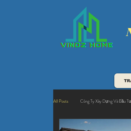
TR
All Posts
Công Ty Xây Dựng Và Đầu T