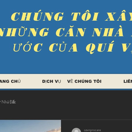
​CHÚNG TÔI XÂ
NHỮNG CĂN NHÀ
ƯỚC CỦA QUÍ V
ANG CHỦ
DỊCH VỤ
VỀ CHÚNG TÔI
LIÊ
ư Nhà Đất
ozvnprocare