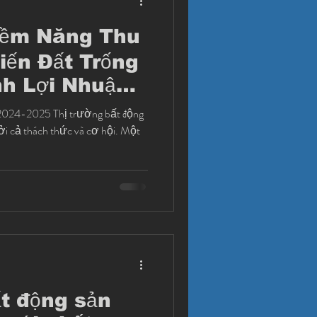
iềm Năng Thu
iến Đất Trống
h Lợi Nhuận
ăn Hộ Phụ
)
i cả thách thức và cơ hội. Một
t động sản