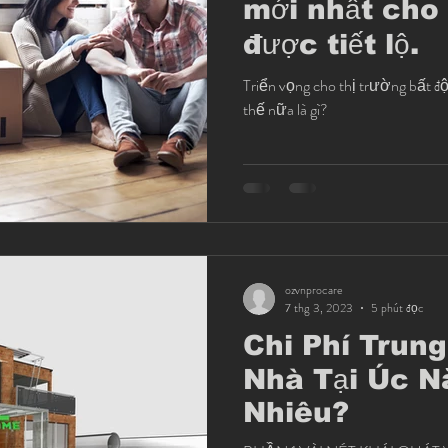
mới nhất cho
được tiết lộ.
Triển vọng cho thị trường bất 
thế nữa là gì?
ozvnprocare
7 thg 3, 2023
5 phút đọc
Chi Phí Trun
Nhà Tại Úc Nă
Nhiêu?