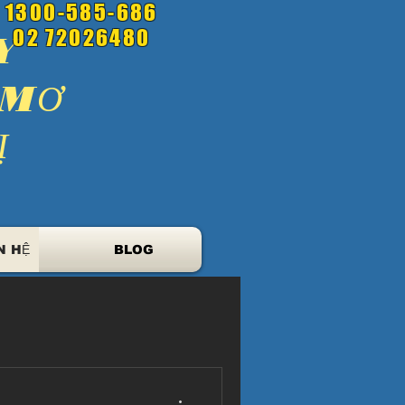
1300-585-686
02 72026480
Y
 MƠ
Ị
N HỆ
BLOG