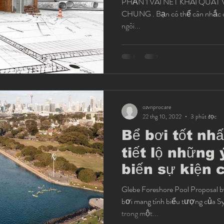
PHẦN 1 VÀI NÉT KHÁI QUÁT VỀ SỰ THAY ĐỔI CHI PHÍ
CHUNG . Bạn có thể cân nhắc ch
ngôi...
ozvnprocare
22 thg 10, 2022
3 phút đọc
Bể bơi tốt nh
tiết lộ những
biến sự kiện 
sự đáng nhớ
Glebe Foreshore Pool Proposal 
bơi mang tính biểu tượng của Sy
trong một...